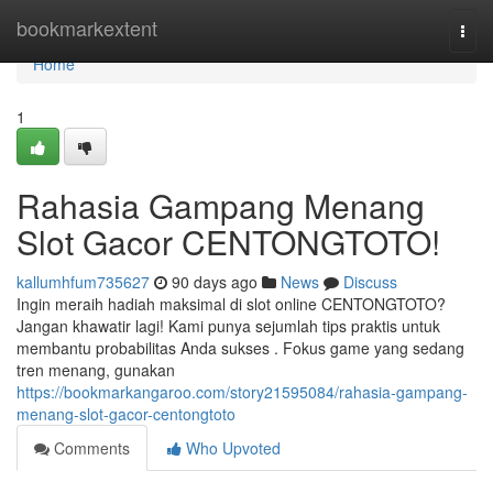
Home
bookmarkextent
Togg
navi
Home
1
Rahasia Gampang Menang
Slot Gacor CENTONGTOTO!
kallumhfum735627
90 days ago
News
Discuss
Ingin meraih hadiah maksimal di slot online CENTONGTOTO?
Jangan khawatir lagi! Kami punya sejumlah tips praktis untuk
membantu probabilitas Anda sukses . Fokus game yang sedang
tren menang, gunakan
https://bookmarkangaroo.com/story21595084/rahasia-gampang-
menang-slot-gacor-centongtoto
Comments
Who Upvoted