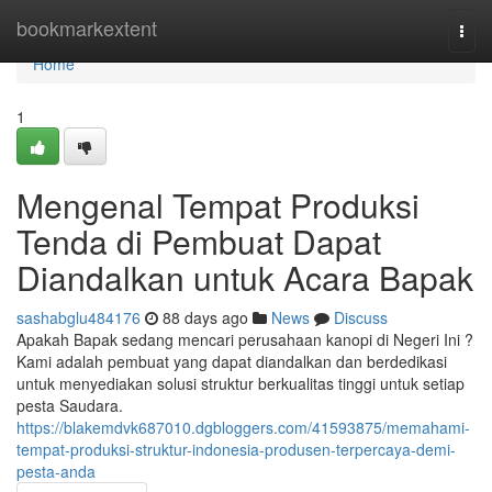
Home
bookmarkextent
Togg
navi
Home
1
Mengenal Tempat Produksi
Tenda di Pembuat Dapat
Diandalkan untuk Acara Bapak
sashabglu484176
88 days ago
News
Discuss
Apakah Bapak sedang mencari perusahaan kanopi di Negeri Ini ?
Kami adalah pembuat yang dapat diandalkan dan berdedikasi
untuk menyediakan solusi struktur berkualitas tinggi untuk setiap
pesta Saudara.
https://blakemdvk687010.dgbloggers.com/41593875/memahami-
tempat-produksi-struktur-indonesia-produsen-terpercaya-demi-
pesta-anda