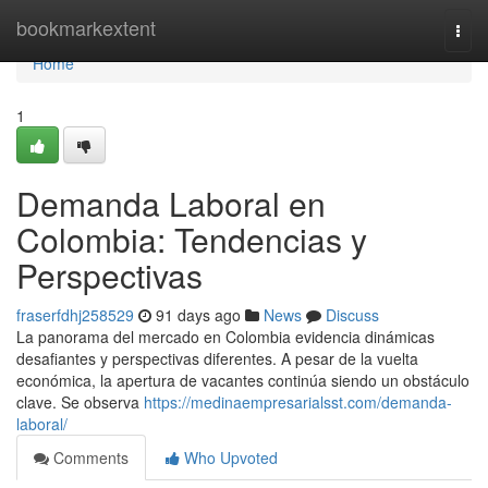
Home
bookmarkextent
Togg
navi
Home
1
Demanda Laboral en
Colombia: Tendencias y
Perspectivas
fraserfdhj258529
91 days ago
News
Discuss
La panorama del mercado en Colombia evidencia dinámicas
desafiantes y perspectivas diferentes. A pesar de la vuelta
económica, la apertura de vacantes continúa siendo un obstáculo
clave. Se observa
https://medinaempresarialsst.com/demanda-
laboral/
Comments
Who Upvoted