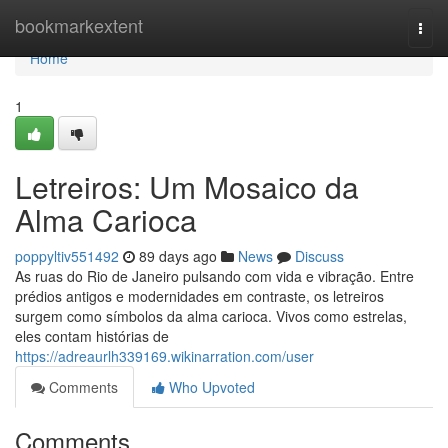
Home
bookmarkextent
Togg
navi
Home
1
Letreiros: Um Mosaico da
Alma Carioca
poppyltiv551492
89 days ago
News
Discuss
As ruas do Rio de Janeiro pulsando com vida e vibração. Entre
prédios antigos e modernidades em contraste, os letreiros
surgem como símbolos da alma carioca. Vivos como estrelas,
eles contam histórias de
https://adreaurlh339169.wikinarration.com/user
Comments
Who Upvoted
Comments