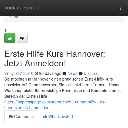
Home
bookmarkextent
Togg
navi
Home
1
Erste Hilfe Kurs Hannover:
Jetzt Anmelden!
vinnyjiza715510
90 days ago
News
Discuss
Sie möchten in Hannover einen praktischen Erste-Hilfe-Kurs
absolvieren? Dann bewerben Sie sich jetzt Ihren Termin ! Unser
Workshop bietet Ihnen wichtige Kenntnisse und Kompetenzen im
Bereich der Ersten Hilfe
https://mypresspage.com/story6558500/erste-hilfe-kurs-
hannover-jetzt-anmelden
Comments
Who Upvoted