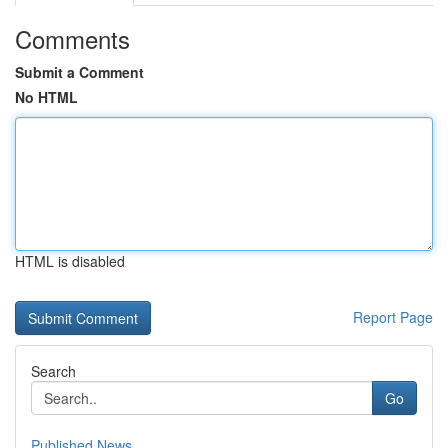
Comments
Submit a Comment
No HTML
HTML is disabled
Report Page
Search
Go
Published News