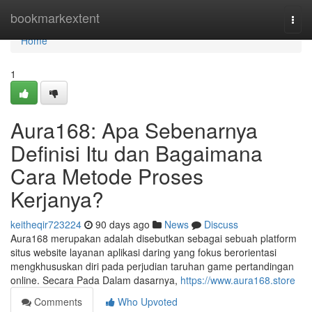
Home
bookmarkextent
Togg
navi
Home
1
Aura168: Apa Sebenarnya
Definisi Itu dan Bagaimana
Cara Metode Proses
Kerjanya?
keitheqir723224
90 days ago
News
Discuss
Aura168 merupakan adalah disebutkan sebagai sebuah platform
situs website layanan aplikasi daring yang fokus berorientasi
mengkhususkan diri pada perjudian taruhan game pertandingan
online. Secara Pada Dalam dasarnya,
https://www.aura168.store
Comments
Who Upvoted