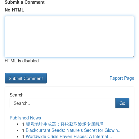
Submit a Comment
No HTML
HTML is disabled
Report Page
Search
Go
Published News
1
靓号地址生成器：轻松获取波场专属靓号
1
Blackcurrant Seeds: Nature's Secret for Glowin...
1
Worldwide Crisis Haven Places: A Internat...