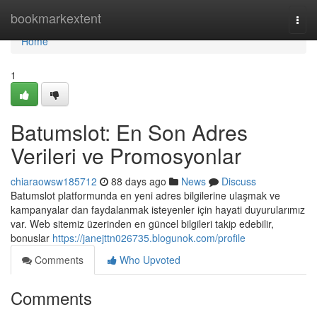
Home
bookmarkextent
Togg
navi
Home
1
Batumslot: En Son Adres
Verileri ve Promosyonlar
chiaraowsw185712
88 days ago
News
Discuss
Batumslot platformunda en yeni adres bilgilerine ulaşmak ve
kampanyalar dan faydalanmak isteyenler için hayati duyurularımız
var. Web sitemiz üzerinden en güncel bilgileri takip edebilir,
bonuslar
https://janejttn026735.blogunok.com/profile
Comments
Who Upvoted
Comments