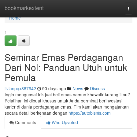
Home
bookmarkextent
Togg
navi
Home
1
Seminar Emas Perdagangan
Dari Nol: Panduan Utuh untuk
Pemula
livianpqx887642
90 days ago
News
Discuss
Ingin menguasai trik jual beli emas namun khawatir kurang ilmu?
Pelatihan ini dibuat khusus untuk Anda berminat berinvestasi
karier di dunia perdagangan emas. Tim kami akan mengajarkan
secara detail berkenaan dengan
https://autobisnis.com
Comments
Who Upvoted