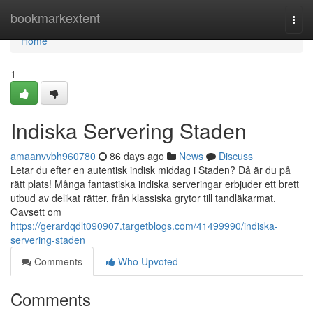
Home
bookmarkextent
Togg
navi
Home
1
Indiska Servering Staden
amaanvvbh960780
86 days ago
News
Discuss
Letar du efter en autentisk indisk middag i Staden? Då är du på
rätt plats! Många fantastiska indiska serveringar erbjuder ett brett
utbud av delikat rätter, från klassiska grytor till tandläkarmat.
Oavsett om
https://gerardqdlt090907.targetblogs.com/41499990/indiska-
servering-staden
Comments
Who Upvoted
Comments