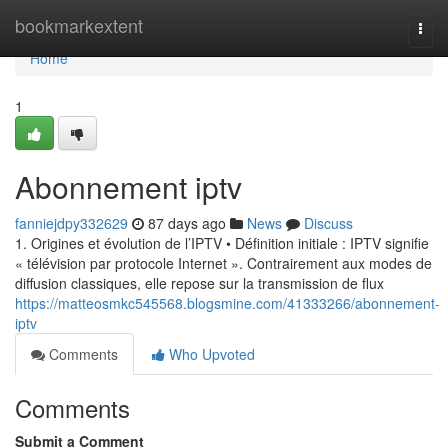
Home
bookmarkextent
Togg
navi
Home
1
Abonnement iptv
fanniejdpy332629
87 days ago
News
Discuss
1. Origines et évolution de l’IPTV • Définition initiale : IPTV signifie
« télévision par protocole Internet ». Contrairement aux modes de
diffusion classiques, elle repose sur la transmission de flux
https://matteosmkc545568.blogsmine.com/41333266/abonnement-
iptv
Comments
Who Upvoted
Comments
Submit a Comment