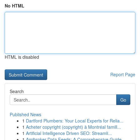
No HTML
HTML is disabled
Report Page
Search
Go
Published News
1
Dartford Plumbers: Your Local Experts for Relia...
1
Acheter copyright (copyright) à Montréal famill...
1
Artificial Intelligence Driven SEO: Streamli...
1
Amibroker Data Feeds: A Comprehensive Guide