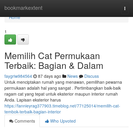
Home
bookmarkextent
Togg
navi
Home
1
Memilih Cat Permukaan
Terbaik: Bagian & Dalam
faygriw984564
87 days ago
News
Discuss
Untuk menciptakan rumah yang menawan, pemilihan pewarna
permukaan adalah hal yang sangat . Pertimbangkan baik-baik
ragam cat yang tepat untuk eksterior maupun interior rumah
Anda. Lapisan eksterior harus
https://fannieyrag377903.timeblog.net/77125014/memilih-cat-
tembok-terbaik-bagian-interior
Comments
Who Upvoted