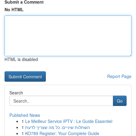
Submit a Comment
No HTML
HTML is disabled
Report Page
Search
Go
Published News
1
Le Meilleur Service IPTV : Le Guide Essentiel
1
השתלות שיניים: כל מה שצריך לדעת
1
KO789 Register: Your Complete Guide