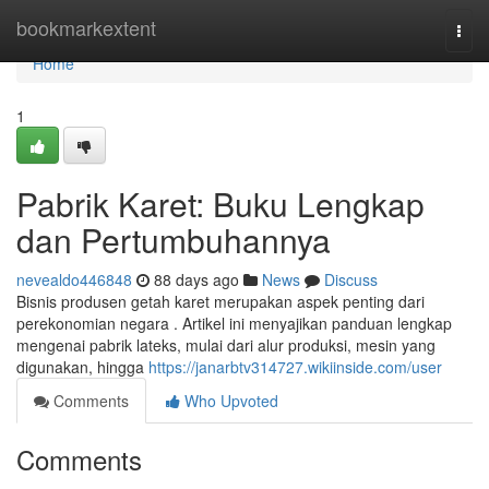
Home
bookmarkextent
Togg
navi
Home
1
Pabrik Karet: Buku Lengkap
dan Pertumbuhannya
nevealdo446848
88 days ago
News
Discuss
Bisnis produsen getah karet merupakan aspek penting dari
perekonomian negara . Artikel ini menyajikan panduan lengkap
mengenai pabrik lateks, mulai dari alur produksi, mesin yang
digunakan, hingga
https://janarbtv314727.wikiinside.com/user
Comments
Who Upvoted
Comments