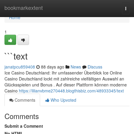
Home
bookmarkextent
Togg
navi
Home
1
```text
janatpcu859408
88 days ago
News
Discuss
Ice Casino Deutschland: Ihr umfassender Überblick Ice Online
Casino Deutschland lockt mit zahlreiche vielfältigen Auswahl an
Glücksspielen und Bonus . Auf dieser Plattform können moderne
Casino
https://lilianvbme270448.blogthisbiz.com/48933345/text
Comments
Who Upvoted
Comments
Submit a Comment
No HTML