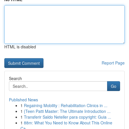
HTML is disabled
Report Page
Search
Go
Published News
1
Regaining Mobility : Rehabilitation Clinics in ...
1
{Teen Patti Master: The Ultimate Introduction ...
1
Transferir Saldo Neteller para copyright: Guia ...
1
88m: What You Need to Know About This Online
Ca...