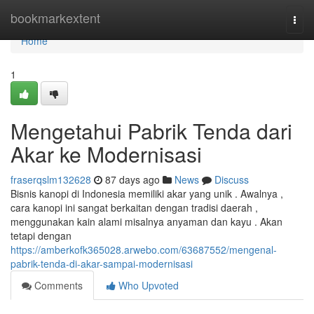
Home
bookmarkextent
Togg
navi
Home
1
Mengetahui Pabrik Tenda dari
Akar ke Modernisasi
fraserqslm132628
87 days ago
News
Discuss
Bisnis kanopi di Indonesia memiliki akar yang unik . Awalnya ,
cara kanopi ini sangat berkaitan dengan tradisi daerah ,
menggunakan kain alami misalnya anyaman dan kayu . Akan
tetapi dengan
https://amberkofk365028.arwebo.com/63687552/mengenal-
pabrik-tenda-di-akar-sampai-modernisasi
Comments
Who Upvoted