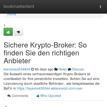
Home
bookmarkextent
Togg
navi
Home
1
Sichere Krypto-Broker: So
finden Sie den richtigen
Anbieter
kianaxscq534809
86 days ago
News
Discuss
Die Auswahl eines vertrauenswürdigen Krypto-Brokers ist
unerlässlich für Ihre persönliche Investition. Achten Sie auf eine
Lizenzierung durch staatliche Behörden , wie beispielsweise die
BaFin in
https://tayavixi459344.wikiexcerpt.com/user
Comments
Who Upvoted