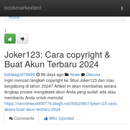
Home
bookmarkextent
Togg
navi
Home
1
Joker123: Cara copyright &
Buat Akun Terbaru 2024
kobiwsgz875999
86 days ago
News
Discuss
Ingin mencari langkah copyright ke Situs Joker123 dan mau
bergabung di tahun 2024? Artikel ini akan membahas secara
lengkap proses mengakses akun Anda yang sudah ada atau
membantu Anda untuk memulai
https://nannieiwod908776.blog5.net/93020807/joker123-cara-
akses-buat-akun-terbaru-2024
Comments
Who Upvoted