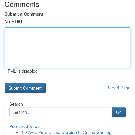
Comments
Submit a Comment
No HTML
HTML is disabled
Report Page
Search
Go
Published News
1
77win: Your Ultimate Guide to Online Gaming