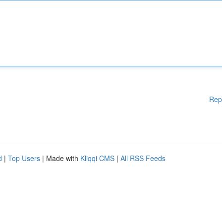
Rep
d
|
Top Users
| Made with
Kliqqi CMS
|
All RSS Feeds