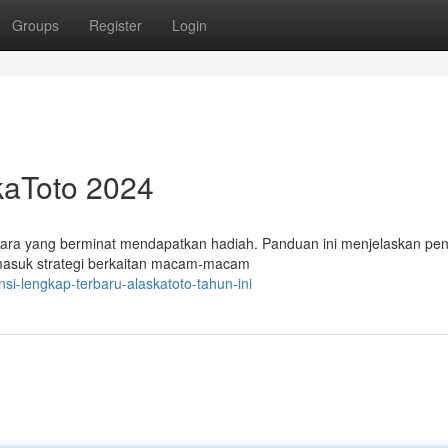
Groups
Register
Login
kaToto 2024
ra yang berminat mendapatkan hadiah. Panduan ini menjelaskan pen
ermasuk strategi berkaitan macam-macam
si-lengkap-terbaru-alaskatoto-tahun-ini