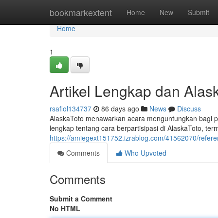
Home
bookmarkextent
Home
New
Submit
Home
1
Artikel Lengkap dan Alas
rsafiol134737
86 days ago
News
Discuss
AlaskaToto menawarkan acara menguntungkan bagi pa
lengkap tentang cara berpartisipasi di AlaskaToto, t
https://amiegext151752.izrablog.com/41562070/referen
Comments
Who Upvoted
Comments
Submit a Comment
No HTML