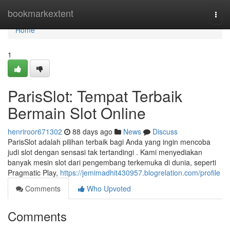
Home
bookmarkextent
Togg
navi
Home
1
ParisSlot: Tempat Terbaik
Bermain Slot Online
henriroor671302
88 days ago
News
Discuss
ParisSlot adalah pilihan terbaik bagi Anda yang ingin mencoba
judi slot dengan sensasi tak tertandingi . Kami menyediakan
banyak mesin slot dari pengembang terkemuka di dunia, seperti
Pragmatic Play,
https://jemimadhit430957.blogrelation.com/profile
Comments
Who Upvoted
Comments