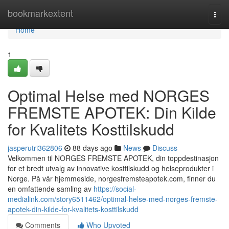
Home
bookmarkextent
Togg
navi
Home
1
Optimal Helse med NORGES
FREMSTE APOTEK: Din Kilde
for Kvalitets Kosttilskudd
jasperutri362806
88 days ago
News
Discuss
Velkommen til NORGES FREMSTE APOTEK, din toppdestinasjon
for et bredt utvalg av innovative kosttilskudd og helseprodukter i
Norge. På vår hjemmeside, norgesfremsteapotek.com, finner du
en omfattende samling av
https://social-
medialink.com/story6511462/optimal-helse-med-norges-fremste-
apotek-din-kilde-for-kvalitets-kosttilskudd
Comments
Who Upvoted