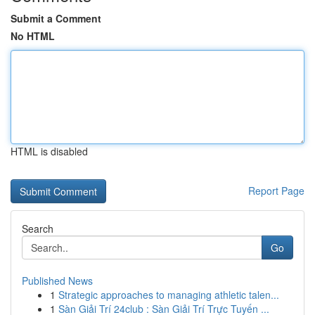
Submit a Comment
No HTML
HTML is disabled
Report Page
Search
Go
Published News
1
Strategic approaches to managing athletic talen...
1
Sàn Giải Trí 24club : Sàn Giải Trí Trực Tuyến ...