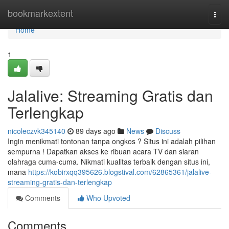
Home
bookmarkextent
Togg
navi
Home
1
Jalalive: Streaming Gratis dan
Terlengkap
nicoleczvk345140
89 days ago
News
Discuss
Ingin menikmati tontonan tanpa ongkos ? Situs ini adalah pilihan
sempurna ! Dapatkan akses ke ribuan acara TV dan siaran
olahraga cuma-cuma. Nikmati kualitas terbaik dengan situs ini,
mana
https://kobirxqq395626.blogstival.com/62865361/jalalive-
streaming-gratis-dan-terlengkap
Comments
Who Upvoted
Comments