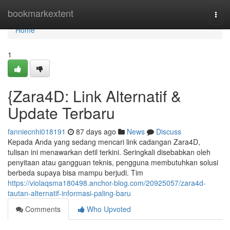
Home
bookmarkextent
Togg
navi
Home
1
{Zara4D: Link Alternatif &
Update Terbaru
fanniecnhi018191
87 days ago
News
Discuss
Kepada Anda yang sedang mencari link cadangan Zara4D,
tulisan ini menawarkan detil terkini. Seringkali disebabkan oleh
penyitaan atau gangguan teknis, pengguna membutuhkan solusi
berbeda supaya bisa mampu berjudi. Tim
https://violaqsma180498.anchor-blog.com/20925057/zara4d-
tautan-alternatif-informasi-paling-baru
Comments
Who Upvoted