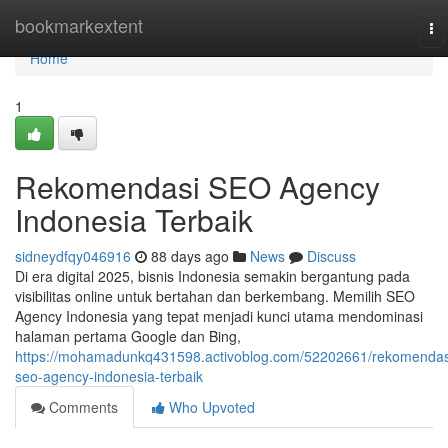
Home
bookmarkextent
To
na
Home
1
Rekomendasi SEO Agency
Indonesia Terbaik
sidneydfqy046916
88 days ago
News
Discuss
Di era digital 2025, bisnis Indonesia semakin bergantung pada
visibilitas online untuk bertahan dan berkembang. Memilih SEO
Agency Indonesia yang tepat menjadi kunci utama mendominasi
halaman pertama Google dan Bing,
https://mohamadunkq431598.activoblog.com/52202661/rekomendas
seo-agency-indonesia-terbaik
Comments
Who Upvoted