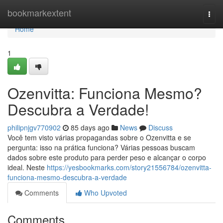
Home
bookmarkextent
Togg
navi
Home
1
Ozenvitta: Funciona Mesmo?
Descubra a Verdade!
philipnjgv770902
85 days ago
News
Discuss
Você tem visto várias propagandas sobre o Ozenvitta e se
pergunta: isso na prática funciona? Várias pessoas buscam
dados sobre este produto para perder peso e alcançar o corpo
ideal. Neste
https://yesbookmarks.com/story21556784/ozenvitta-
funciona-mesmo-descubra-a-verdade
Comments
Who Upvoted
Comments