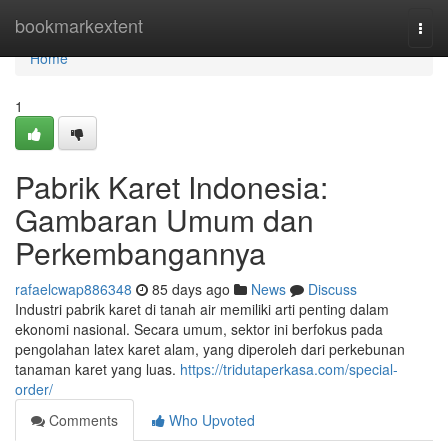
Home
bookmarkextent
Togg
navi
Home
1
Pabrik Karet Indonesia:
Gambaran Umum dan
Perkembangannya
rafaelcwap886348
85 days ago
News
Discuss
Industri pabrik karet di tanah air memiliki arti penting dalam
ekonomi nasional. Secara umum, sektor ini berfokus pada
pengolahan latex karet alam, yang diperoleh dari perkebunan
tanaman karet yang luas.
https://tridutaperkasa.com/special-
order/
Comments
Who Upvoted