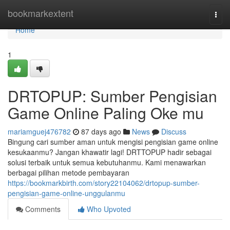
Home
bookmarkextent
Togg
navi
Home
1
DRTOPUP: Sumber Pengisian
Game Online Paling Oke mu
mariamguej476782
87 days ago
News
Discuss
Bingung cari sumber aman untuk mengisi pengisian game online
kesukaanmu? Jangan khawatir lagi! DRTTOPUP hadir sebagai
solusi terbaik untuk semua kebutuhanmu. Kami menawarkan
berbagai pilihan metode pembayaran
https://bookmarkbirth.com/story22104062/drtopup-sumber-
pengisian-game-online-unggulanmu
Comments
Who Upvoted