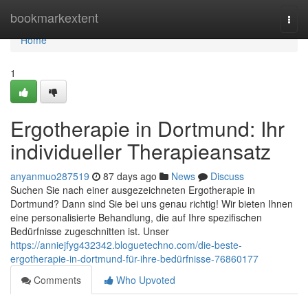
Home
bookmarkextent
Togg
navi
Home
1
Ergotherapie in Dortmund: Ihr
individueller Therapieansatz
anyanmuo287519
87 days ago
News
Discuss
Suchen Sie nach einer ausgezeichneten Ergotherapie in
Dortmund? Dann sind Sie bei uns genau richtig! Wir bieten Ihnen
eine personalisierte Behandlung, die auf Ihre spezifischen
Bedürfnisse zugeschnitten ist. Unser
https://anniejfyg432342.bloguetechno.com/die-beste-
ergotherapie-in-dortmund-für-ihre-bedürfnisse-76860177
Comments
Who Upvoted