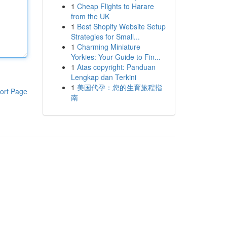
1
Cheap Flights to Harare
from the UK
1
Best Shopify Website Setup
Strategies for Small...
1
Charming Miniature
Yorkies: Your Guide to Fin...
1
Atas copyright: Panduan
Lengkap dan Terkini
1
美国代孕：您的生育旅程指
ort Page
南