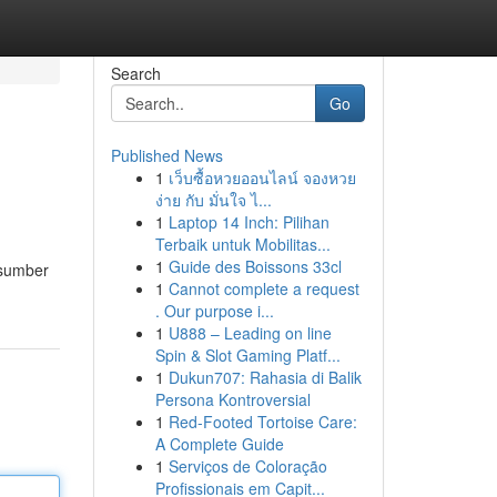
Search
Go
Published News
1
เว็บซื้อหวยออนไลน์ จองหวย
ง่าย กับ มั่นใจ ไ...
1
Laptop 14 Inch: Pilihan
Terbaik untuk Mobilitas...
1
Guide des Boissons 33cl
 sumber
1
Cannot complete a request
. Our purpose i...
1
U888 – Leading on line
Spin & Slot Gaming Platf...
1
Dukun707: Rahasia di Balik
Persona Kontroversial
1
Red-Footed Tortoise Care:
A Complete Guide
1
Serviços de Coloração
Profissionais em Capit...