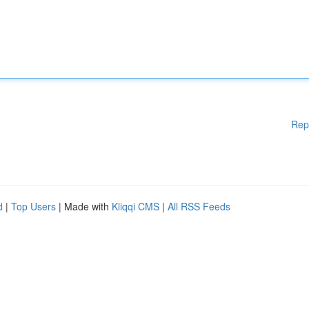
Rep
d
|
Top Users
| Made with
Kliqqi CMS
|
All RSS Feeds