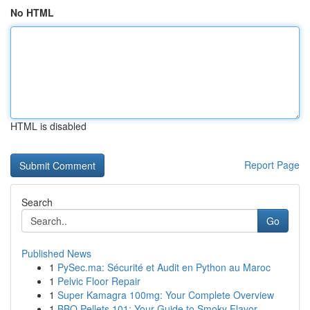
No HTML
HTML is disabled
Report Page
Search
Go
Published News
1
PySec.ma: Sécurité et Audit en Python au Maroc
1
Pelvic Floor Repair
1
Super Kamagra 100mg: Your Complete Overview
1
BBQ Pellets 101: Your Guide to Smoky Flavor