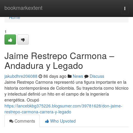
Home
bookmarkextent
Togg
navi
Home
1
Jaime Restrepo Carmona –
Andadura y Legado
jakubdhre206088
86 days ago
News
Discuss
Jaime Restrepo Carmona representó una figura importante en la
historia contemporánea de Colombia. Su trayectoria como técnico
y intelectual definió un hito en el campo de la ingeniería
energética. Ocupó
https://lancebkbg375226.blogsumer.com/39781628/don-jaime-
restrepo-carmona-carrera-y-legado
Comments
Who Upvoted