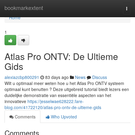
Home
bookmarkextent
Togg
navi
Home
1
Atlas Pro ONTV: De Ultieme
Gids
alexiazcbp800291
83 days ago
News
Discuss
Wilt u optimaal meer weten hoe u het Atlas Pro ONTV systeem
optimaal kunt benutten ? Deze uitgebreid tutorial biedt lezers een
duidelijke demonstratie van essentiële aspecten van het
innovatieve
https://jesselwae628222.fare-
blog.com/41722120/atlas-pro-ontv-de-ultieme-gids
Comments
Who Upvoted
Comments