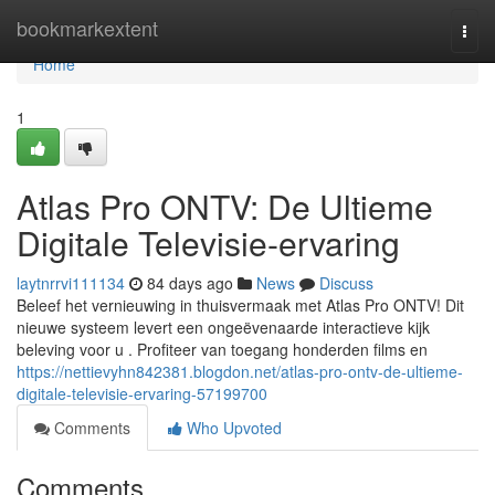
Home
bookmarkextent
Togg
navi
Home
1
Atlas Pro ONTV: De Ultieme
Digitale Televisie-ervaring
laytnrrvi111134
84 days ago
News
Discuss
Beleef het vernieuwing in thuisvermaak met Atlas Pro ONTV! Dit
nieuwe systeem levert een ongeëvenaarde interactieve kijk
beleving voor u . Profiteer van toegang honderden films en
https://nettievyhn842381.blogdon.net/atlas-pro-ontv-de-ultieme-
digitale-televisie-ervaring-57199700
Comments
Who Upvoted
Comments