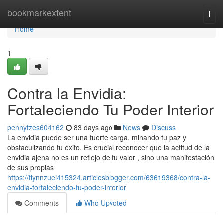
Home
bookmarkextent
Togg
navi
Home
1
Contra la Envidia:
Fortaleciendo Tu Poder Interior
pennytzes604162
83 days ago
News
Discuss
La envidia puede ser una fuerte carga, minando tu paz y
obstaculizando tu éxito. Es crucial reconocer que la actitud de la
envidia ajena no es un reflejo de tu valor , sino una manifestación
de sus propias
https://flynnzuei415324.articlesblogger.com/63619368/contra-la-
envidia-fortaleciendo-tu-poder-interior
Comments
Who Upvoted