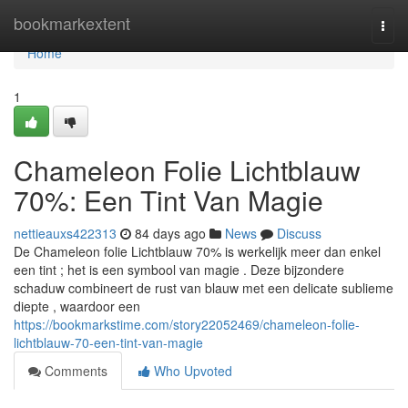
Home
bookmarkextent
Togg
navi
Home
1
Chameleon Folie Lichtblauw
70%: Een Tint Van Magie
nettieauxs422313
84 days ago
News
Discuss
De Chameleon folie Lichtblauw 70% is werkelijk meer dan enkel
een tint ; het is een symbool van magie . Deze bijzondere
schaduw combineert de rust van blauw met een delicate sublieme
diepte , waardoor een
https://bookmarkstime.com/story22052469/chameleon-folie-
lichtblauw-70-een-tint-van-magie
Comments
Who Upvoted