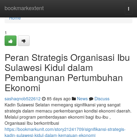
Home
bookmarkextent
Togg
navi
Home
1
Peran Strategis Organisasi Ibu
Sulawesi Kidul dalam
Pembangunan Pertumbuhan
Ekonomi
sashaqnob522612
85 days ago
News
Discuss
Kadin Sulawesi Selatan memegang signifikansi yang sangat
strategis dalam memacu perkembangan kondisi ekonomi daerah.
Melalui program pemberdayaan ekonomi bagi ibu-ibu ,
Organisasi Ibu berkontribusi
https://bookmarkunit.com/story21241709/signifikansi-strategis-
kadin-sulawesi-kidul-dalam-kemajuan-ekonomi