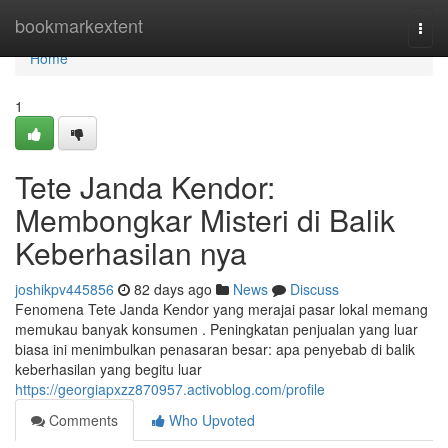
Home
bookmarkextent
Togg
navi
Home
1
Tete Janda Kendor:
Membongkar Misteri di Balik
Keberhasilan nya
joshikpv445856
82 days ago
News
Discuss
Fenomena Tete Janda Kendor yang merajai pasar lokal memang
memukau banyak konsumen . Peningkatan penjualan yang luar
biasa ini menimbulkan penasaran besar: apa penyebab di balik
keberhasilan yang begitu luar
https://georgiapxzz870957.activoblog.com/profile
Comments
Who Upvoted