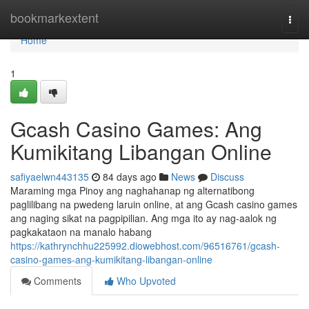
Home
bookmarkextent
Togg
navi
Home
1
Gcash Casino Games: Ang
Kumikitang Libangan Online
safiyaelwn443135
84 days ago
News
Discuss
Maraming mga Pinoy ang naghahanap ng alternatibong
paglilibang na pwedeng laruin online, at ang Gcash casino games
ang naging sikat na pagpipilian. Ang mga ito ay nag-aalok ng
pagkakataon na manalo habang
https://kathrynchhu225992.diowebhost.com/96516761/gcash-
casino-games-ang-kumikitang-libangan-online
Comments
Who Upvoted