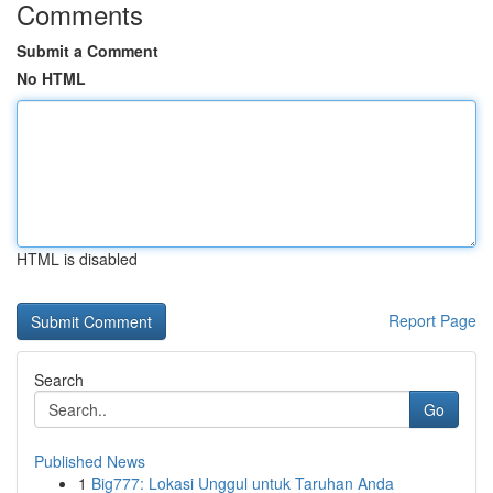
Comments
Submit a Comment
No HTML
HTML is disabled
Report Page
Search
Go
Published News
1
Big777: Lokasi Unggul untuk Taruhan Anda