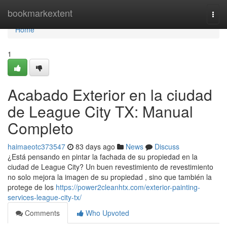
Home
bookmarkextent
Togg
navi
Home
1
Acabado Exterior en la ciudad
de League City TX: Manual
Completo
haimaeotc373547
83 days ago
News
Discuss
¿Está pensando en pintar la fachada de su propiedad en la
ciudad de League City? Un buen revestimiento de revestimiento
no solo mejora la imagen de su propiedad , sino que también la
protege de los
https://power2cleanhtx.com/exterior-painting-
services-league-city-tx/
Comments
Who Upvoted