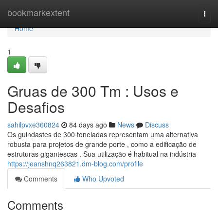
Home
bookmarkextent
Togg
navi
Home
1
Gruas de 300 Tm : Usos e
Desafios
sahilpvxe360824
84 days ago
News
Discuss
Os guindastes de 300 toneladas representam uma alternativa
robusta para projetos de grande porte , como a edificação de
estruturas gigantescas . Sua utilização é habitual na indústria
https://jeanshnq263821.dm-blog.com/profile
Comments
Who Upvoted
Comments