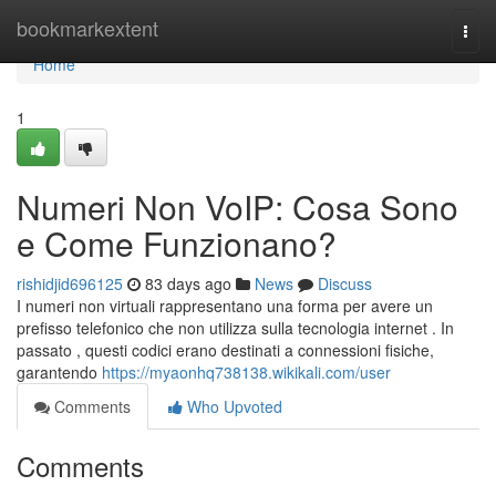
Home
bookmarkextent
Togg
navi
Home
1
Numeri Non VoIP: Cosa Sono
e Come Funzionano?
rishidjid696125
83 days ago
News
Discuss
I numeri non virtuali rappresentano una forma per avere un
prefisso telefonico che non utilizza sulla tecnologia internet . In
passato , questi codici erano destinati a connessioni fisiche,
garantendo
https://myaonhq738138.wikikali.com/user
Comments
Who Upvoted
Comments