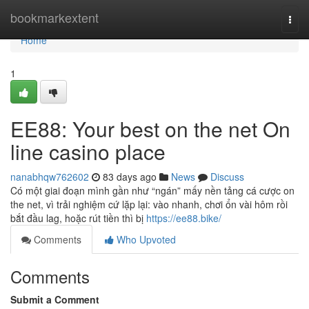
Home
bookmarkextent
Togg
navi
Home
1
EE88: Your best on the net On
line casino place
nanabhqw762602
83 days ago
News
Discuss
Có một giai đoạn mình gần như “ngán” mấy nền tảng cá cược on
the net, vì trải nghiệm cứ lặp lại: vào nhanh, chơi ổn vài hôm rồi
bắt đầu lag, hoặc rút tiền thì bị
https://ee88.bike/
Comments
Who Upvoted
Comments
Submit a Comment