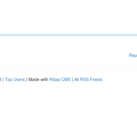
Rep
d
|
Top Users
| Made with
Kliqqi CMS
|
All RSS Feeds