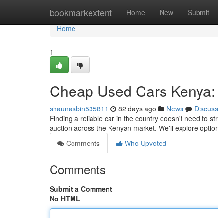
Home
bookmarkextent
Home
New
Submit
Home
1
Cheap Used Cars Kenya: 
shaunasbin535811
82 days ago
News
Discuss
Finding a reliable car in the country doesn't need to st
auction across the Kenyan market. We'll explore options
Comments
Who Upvoted
Comments
Submit a Comment
No HTML