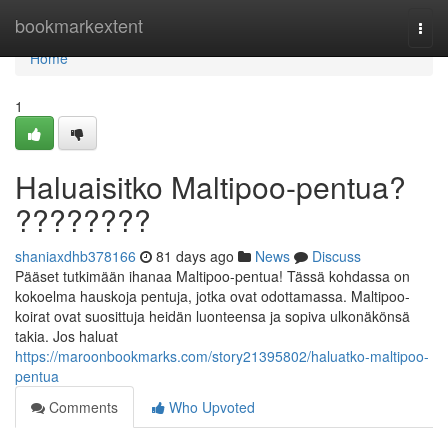
Home
bookmarkextent
Togg
navi
Home
1
Haluaisitko Maltipoo-pentua?
????????
shaniaxdhb378166
81 days ago
News
Discuss
Pääset tutkimään ihanaa Maltipoo-pentua! Tässä kohdassa on
kokoelma hauskoja pentuja, jotka ovat odottamassa. Maltipoo-
koirat ovat suosittuja heidän luonteensa ja sopiva ulkonäkönsä
takia. Jos haluat
https://maroonbookmarks.com/story21395802/haluatko-maltipoo-
pentua
Comments
Who Upvoted