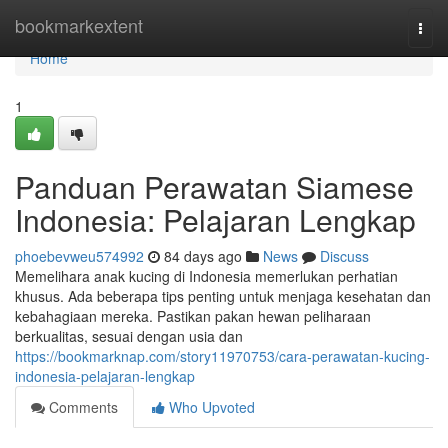
Home
bookmarkextent
Togg
navi
Home
1
Panduan Perawatan Siamese
Indonesia: Pelajaran Lengkap
phoebevweu574992
84 days ago
News
Discuss
Memelihara anak kucing di Indonesia memerlukan perhatian
khusus. Ada beberapa tips penting untuk menjaga kesehatan dan
kebahagiaan mereka. Pastikan pakan hewan peliharaan
berkualitas, sesuai dengan usia dan
https://bookmarknap.com/story11970753/cara-perawatan-kucing-
indonesia-pelajaran-lengkap
Comments
Who Upvoted