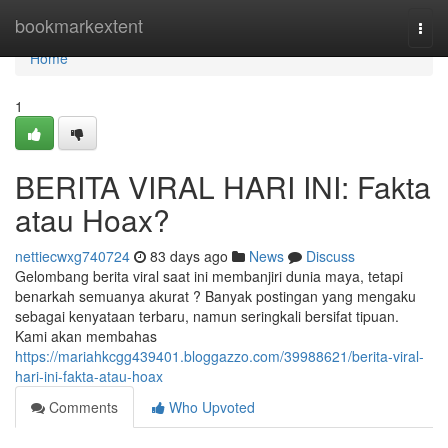
Home
bookmarkextent
Togg
navi
Home
1
BERITA VIRAL HARI INI: Fakta
atau Hoax?
nettiecwxg740724
83 days ago
News
Discuss
Gelombang berita viral saat ini membanjiri dunia maya, tetapi
benarkah semuanya akurat ? Banyak postingan yang mengaku
sebagai kenyataan terbaru, namun seringkali bersifat tipuan.
Kami akan membahas
https://mariahkcgg439401.bloggazzo.com/39988621/berita-viral-
hari-ini-fakta-atau-hoax
Comments
Who Upvoted