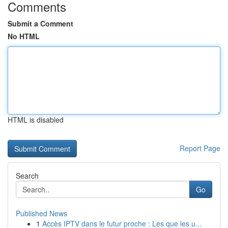
Comments
Submit a Comment
No HTML
HTML is disabled
Report Page
Search
Go
Published News
1
Accès IPTV dans le futur proche : Les que les u...