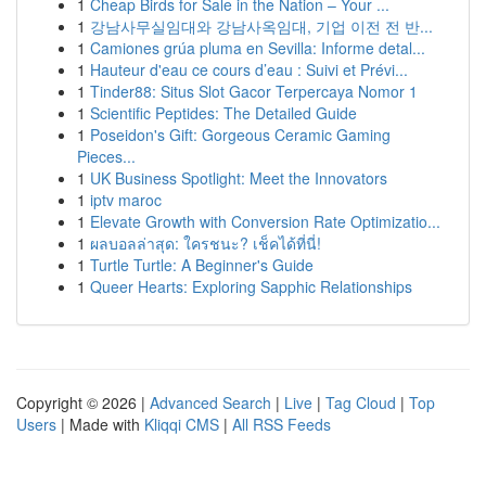
1
Cheap Birds for Sale in the Nation – Your ...
1
강남사무실임대와 강남사옥임대, 기업 이전 전 반...
1
Camiones grúa pluma en Sevilla: Informe detal...
1
Hauteur d'eau ce cours d’eau : Suivi et Prévi...
1
Tinder88: Situs Slot Gacor Terpercaya Nomor 1
1
Scientific Peptides: The Detailed Guide
1
Poseidon's Gift: Gorgeous Ceramic Gaming
Pieces...
1
UK Business Spotlight: Meet the Innovators
1
iptv maroc
1
Elevate Growth with Conversion Rate Optimizatio...
1
ผลบอลล่าสุด: ใครชนะ? เช็คได้ที่นี่!
1
Turtle Turtle: A Beginner's Guide
1
Queer Hearts: Exploring Sapphic Relationships
Copyright © 2026 |
Advanced Search
|
Live
|
Tag Cloud
|
Top
Users
| Made with
Kliqqi CMS
|
All RSS Feeds