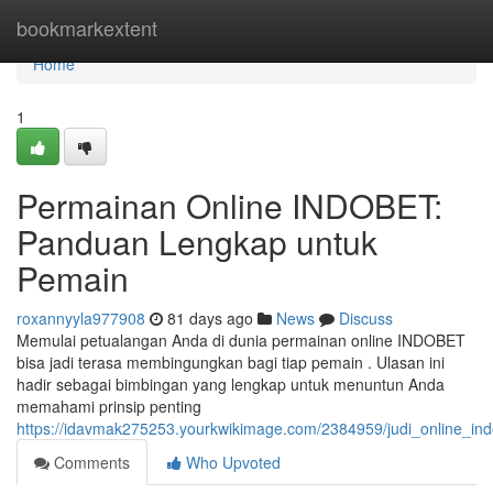
Home
bookmarkextent
Home
1
Permainan Online INDOBET:
Panduan Lengkap untuk
Pemain
roxannyyla977908
81 days ago
News
Discuss
Memulai petualangan Anda di dunia permainan online INDOBET
bisa jadi terasa membingungkan bagi tiap pemain . Ulasan ini
hadir sebagai bimbingan yang lengkap untuk menuntun Anda
memahami prinsip penting
https://idavmak275253.yourkwikimage.com/2384959/judi_online_i
Comments
Who Upvoted