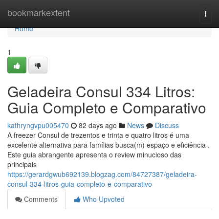
Home
bookmarkextent
Togg
navi
Home
1
Geladeira Consul 334 Litros:
Guia Completo e Comparativo
kathryngvpu005470
82 days ago
News
Discuss
A freezer Consul de trezentos e trinta e quatro litros é uma
excelente alternativa para famílias busca(m) espaço e eficiência .
Este guia abrangente apresenta o review minucioso das
principais
https://gerardgwub692139.blogzag.com/84727387/geladeira-
consul-334-litros-guia-completo-e-comparativo
Comments
Who Upvoted