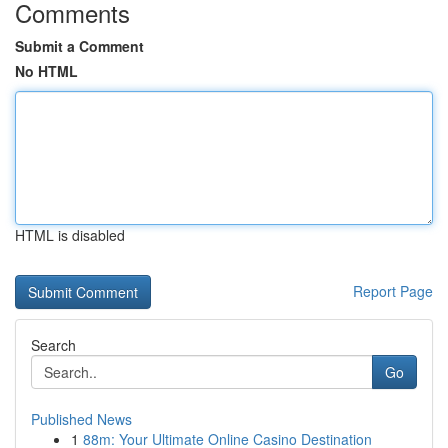
Comments
Submit a Comment
No HTML
HTML is disabled
Report Page
Search
Go
Published News
1
88m: Your Ultimate Online Casino Destination