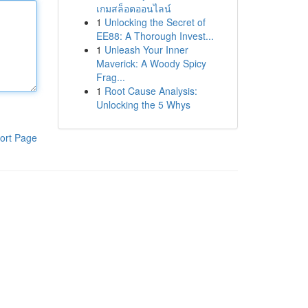
เกมสล็อตออนไลน์
1
Unlocking the Secret of
EE88: A Thorough Invest...
1
Unleash Your Inner
Maverick: A Woody Spicy
Frag...
1
Root Cause Analysis:
Unlocking the 5 Whys
ort Page