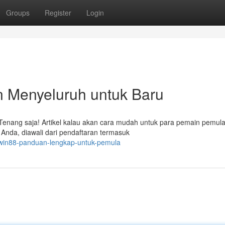
Groups
Register
Login
Menyeluruh untuk Baru
enang saja! Artikel kalau akan cara mudah untuk para pemain pemula
Anda, diawali dari pendaftaran termasuk
hwin88-panduan-lengkap-untuk-pemula