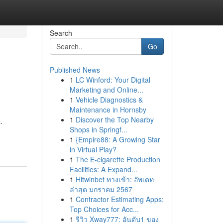
Search
Go
Published News
1
LC Winford: Your Digital
Marketing and Online...
1
Vehicle Diagnostics &
Maintenance in Hornsby
1
Discover the Top Nearby
.
Shops in Springf...
1
{Empire88: A Growing Star
in Virtual Play?
1
The E-cigarette Production
Facilities: A Expand...
1
Hitwinbet ทางเข้า: อัพเดท
ล่าสุด มกราคม 2567
1
Contractor Estimating Apps:
Top Choices for Acc...
1
รีวิว Xway777: อันดับ1 ของ