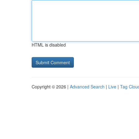
HTML is disabled
Copyright © 2026 |
Advanced Search
|
Live
|
Tag Clou