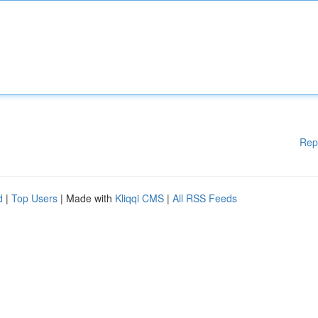
Rep
d
|
Top Users
| Made with
Kliqqi CMS
|
All RSS Feeds