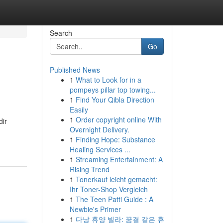
Search
Go
Published News
1
What to Look for in a
pompeys pillar top towing...
1
Find Your Qibla Direction
Easily
1
Order copyright online With
dir
Overnight Delivery.
1
Finding Hope: Substance
Healing Services ...
1
Streaming Entertainment: A
Rising Trend
1
Tonerkauf leicht gemacht:
Ihr Toner-Shop Vergleich
1
The Teen Patti Guide : A
Newbie's Primer
1
다낭 휴양 빌라: 꿈결 같은 휴